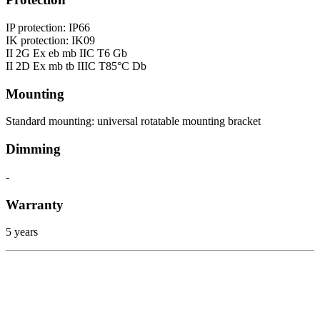
IP protection: IP66
IK protection: IK09
II 2G Ex eb mb IIC T6 Gb
II 2D Ex mb tb IIIC T85°C Db
Mounting
Standard mounting: universal rotatable mounting bracket
Dimming
-
Warranty
5 years