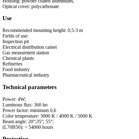
Housing: powder coated aluminium,
Optical cover: polycarbonate
Use
Recommended mounting height: 0,5-3 m
Fields of use:
Inspection pit
Electrical distribution cainet
Gas measurment station
Chemical plants
Refineries
Food industry
Pharmaceutical industry
Technical parameters
Power: 4W;
Luminous flux: 360 lm
Power factor: minimum 0,6
Color temperature: 3000 K / 4000 K / 5000 K
Beam angle: 20°;35°; 55°:
(L70B50): > 54000 hours
Protection