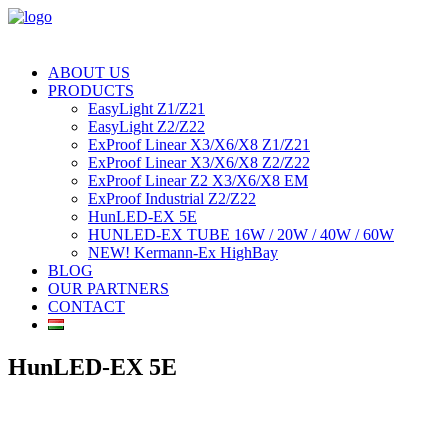
ABOUT US
PRODUCTS
EasyLight Z1/Z21
EasyLight Z2/Z22
ExProof Linear X3/X6/X8 Z1/Z21
ExProof Linear X3/X6/X8 Z2/Z22
ExProof Linear Z2 X3/X6/X8 EM
ExProof Industrial Z2/Z22
HunLED-EX 5E
HUNLED-EX TUBE 16W / 20W / 40W / 60W
NEW! Kermann-Ex HighBay
BLOG
OUR PARTNERS
CONTACT
HunLED-EX 5E