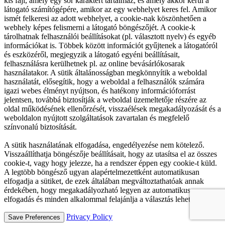
kis fájl, amely egy sor karaktert tartalmaz, és amely akkor kerül a
látogató számítógépére, amikor az egy webhelyet keres fel. Amikor
ismét felkeresi az adott webhelyet, a cookie-nak köszönhetően a
webhely képes felismerni a látogató böngészőjét. A cookie-k
tárolhatnak felhasználói beállításokat (pl. választott nyelv) és egyéb
információkat is. Többek között információt gyűjtenek a látogatóról
és eszközéről, megjegyzik a látogató egyéni beállításait,
felhasználásra kerülhetnek pl. az online bevásárlókosarak
használatakor. A sütik általánosságban megkönnyítik a weboldal
használatát, elősegítik, hogy a weboldal a felhasználók számára
igazi webes élményt nyújtson, és hatékony információforrást
jelentsen, továbbá biztosítják a weboldal üzemeltetője részére az
oldal működésének ellenőrzését, visszaélések megakadályozását és a
weboldalon nyújtott szolgáltatások zavartalan és megfelelő
színvonalú biztosítását.
A sütik használatának elfogadása, engedélyezése nem kötelező.
Visszaállíthatja böngészője beállításait, hogy az utasítsa el az összes
cookie-t, vagy hogy jelezze, ha a rendszer éppen egy cookie-t küld.
A legtöbb böngésző ugyan alapértelmezettként automatikusan
elfogadja a sütiket, de ezek általában megváltoztathatóak annak
érdekében, hogy megakadályozható legyen az automatikus
elfogadás és minden alkalommal felajánlja a választás lehetőségét.
Privacy Policy