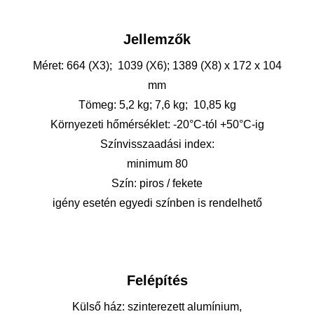
Jellemzők
Méret: 664 (X3); 1039 (X6); 1389 (X8) x 172 x 104
mm
Tömeg: 5,2 kg; 7,6 kg; 10,85 kg
Környezeti hőmérséklet: -20°C-tól +50°C-ig
Színvisszaadási index:
minimum 80
Szín: piros / fekete
igény esetén egyedi színben is rendelhető
Felépítés
Külső ház: szinterezett alumínium,