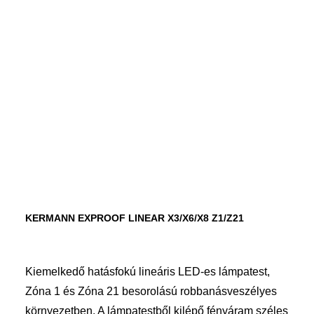
KERMANN EXPROOF LINEAR X3/X6/X8 Z1/Z21
Kiemelkedő hatásfokú lineáris LED-es lámpatest,
Zóna 1 és Zóna 21 besorolású robbanásveszélyes
környezetben. A lámpatestből kilépő fényáram széles